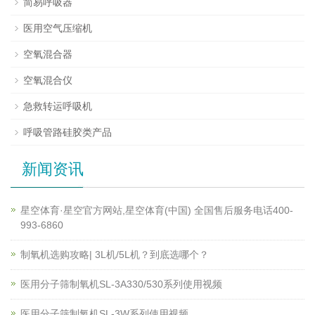
简易呼吸器
医用空气压缩机
空氧混合器
空氧混合仪
急救转运呼吸机
呼吸管路硅胶类产品
新闻资讯
星空体育·星空官方网站,星空体育(中国) 全国售后服务电话400-
993-6860
制氧机选购攻略| 3L机/5L机？到底选哪个？
医用分子筛制氧机SL-3A330/530系列使用视频
医用分子筛制氧机SL-3W系列使用视频