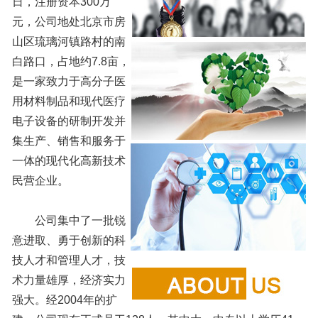
日，注册资本300万
元，公司地处北京市房
山区琉璃河镇路村的南
白路口，占地约7.8亩，
是一家致力于高分子医
用材料制品和现代医疗
电子设备的研制开发并
集生产、销售和服务于
一体的现代化高新技术
民营企业。
公司集中了一批锐
意进取、勇于创新的科
技人才和管理人才，技
术力量雄厚，经济实力
强大。经2004年的扩