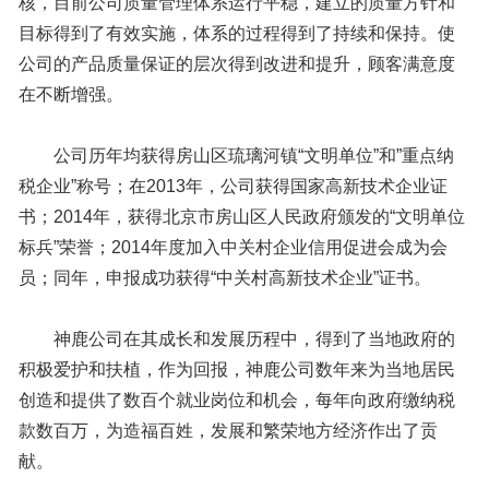
核，目前公司质量管理体系运行平稳，建立的质量方针和
目标得到了有效实施，体系的过程得到了持续和保持。使
公司的产品质量保证的层次得到改进和提升，顾客满意度
在不断增强。
公司历年均获得房山区琉璃河镇“文明单位”和”重点纳
税企业”称号；在2013年，公司获得国家高新技术企业证
书；2014年，获得北京市房山区人民政府颁发的“文明单位
标兵”荣誉；2014年度加入中关村企业信用促进会成为会
员；同年，申报成功获得“中关村高新技术企业”证书。
神鹿公司在其成长和发展历程中，得到了当地政府的
积极爱护和扶植，作为回报，神鹿公司数年来为当地居民
创造和提供了数百个就业岗位和机会，每年向政府缴纳税
款数百万，为造福百姓，发展和繁荣地方经济作出了贡
献。