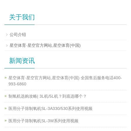
关于我们
公司介绍
星空体育·星空官方网站,星空体育(中国)
新闻资讯
星空体育·星空官方网站,星空体育(中国) 全国售后服务电话400-
993-6860
制氧机选购攻略| 3L机/5L机？到底选哪个？
医用分子筛制氧机SL-3A330/530系列使用视频
医用分子筛制氧机SL-3W系列使用视频