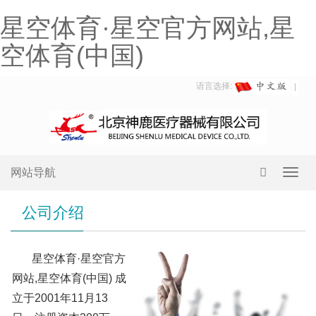
星空体育·星空官方网站,星
空体育(中国)
语言选择:
网站导航
Toggl
navig
公司介绍
星空体育·星空官方
网站,星空体育(中国) 成
立于2001年11月13