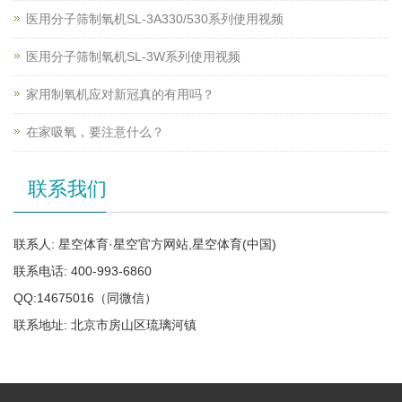
医用分子筛制氧机SL-3A330/530系列使用视频
医用分子筛制氧机SL-3W系列使用视频
家用制氧机应对新冠真的有用吗？
在家吸氧，要注意什么？
联系我们
联系人: 星空体育·星空官方网站,星空体育(中国)
联系电话: 400-993-6860
QQ:14675016（同微信）
联系地址: 北京市房山区琉璃河镇