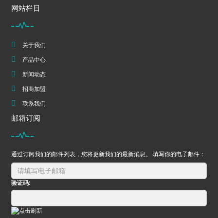
网站栏目
关于我们
产品中心
新闻动态
招商加盟
联系我们
邮箱订阅
通过订阅我们的邮件列表，您将更新我们的最新消息。 填写你的电子邮件：
验证码: