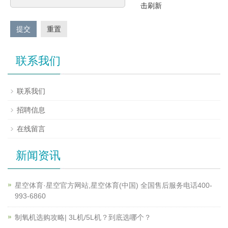
提交
重置
联系我们
联系我们
招聘信息
在线留言
新闻资讯
星空体育·星空官方网站,星空体育(中国) 全国售后服务电话400-
993-6860
制氧机选购攻略| 3L机/5L机？到底选哪个？