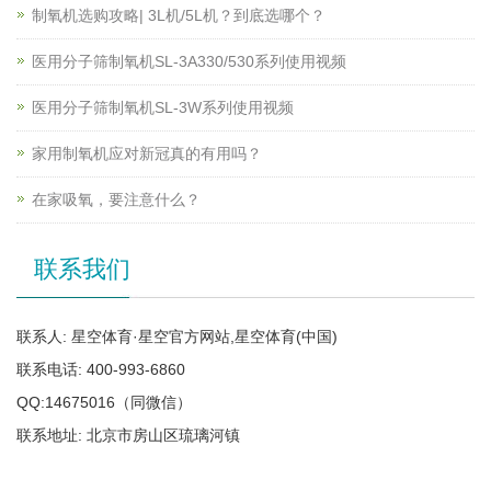
制氧机选购攻略| 3L机/5L机？到底选哪个？
医用分子筛制氧机SL-3A330/530系列使用视频
医用分子筛制氧机SL-3W系列使用视频
家用制氧机应对新冠真的有用吗？
在家吸氧，要注意什么？
联系我们
联系人: 星空体育·星空官方网站,星空体育(中国)
联系电话: 400-993-6860
QQ:14675016（同微信）
联系地址: 北京市房山区琉璃河镇