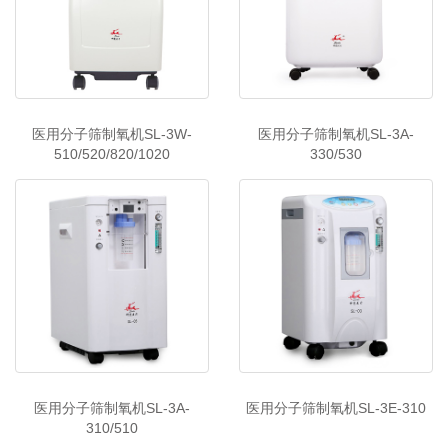
医用分子筛制氧机SL-3W-
医用分子筛制氧机SL-3A-
510/520/820/1020
330/530
医用分子筛制氧机SL-3A-
医用分子筛制氧机SL-3E-310
310/510