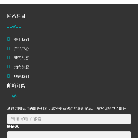
网站栏目
关于我们
产品中心
新闻动态
招商加盟
联系我们
邮箱订阅
通过订阅我们的邮件列表，您将更新我们的最新消息。 填写你的电子邮件：
验证码: