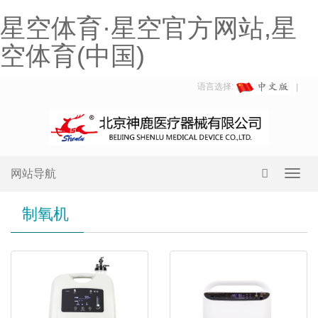
星空体育·星空官方网站,星
空体育(中国)
语言选择:
网站导航
Toggl
navig
制氧机