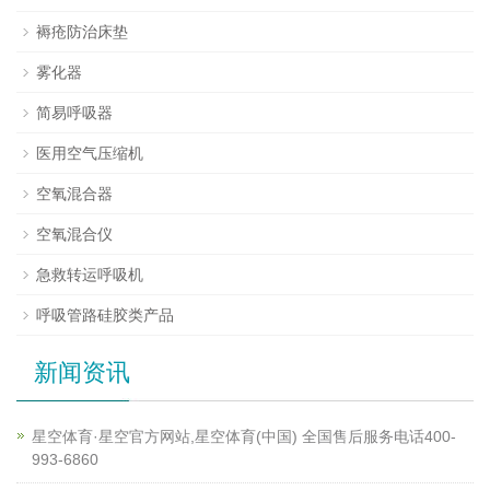
褥疮防治床垫
雾化器
简易呼吸器
医用空气压缩机
空氧混合器
空氧混合仪
急救转运呼吸机
呼吸管路硅胶类产品
新闻资讯
星空体育·星空官方网站,星空体育(中国) 全国售后服务电话400-
993-6860